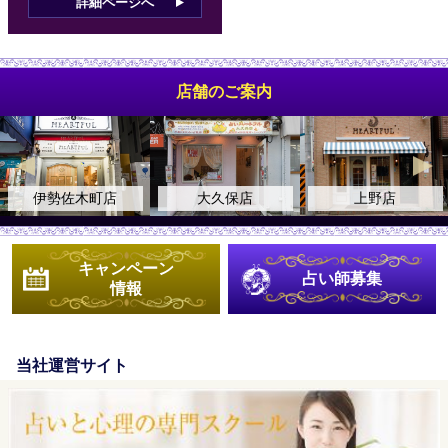
詳細ページへ
店舗のご案内
木町店
大久保店
上野店
自由
キャンペーン
占い師募集
情報
当社運営サイト