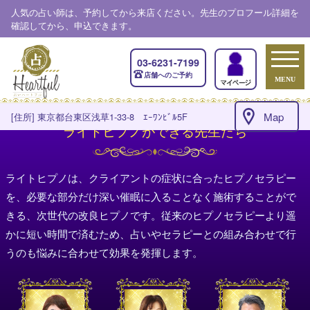
人気の占い師は、予約してから来店ください。先生のプロフール詳細を
確認してから、申込できます。
03-6231-7199
店舗へのご予約
MENU
Map
[住所] 東京都台東区浅草1-33-8 ｴｰﾜﾝﾋﾞﾙ5F
ライトヒプノができる先生たち
ライトヒプノは、クライアントの症状に合ったヒプノセラピー
を、必要な部分だけ深い催眠に入ることなく施術することがで
きる、次世代の改良ヒプノです。従来のヒプノセラピーより遥
かに短い時間で済むため、占いやセラピーとの組み合わせで行
うのも悩みに合わせて効果を発揮します。