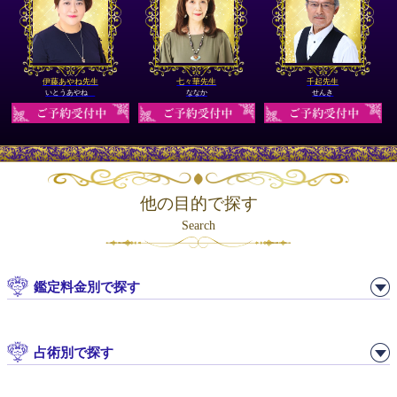
伊藤あやね先生
七々華先生
千起先生
いとうあやね
ななか
せんき
他の目的で探す
Search
鑑定料金別で探す
占術別で探す